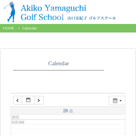
2:00 AM
HOME
>
Calendar
3:00 AM
4:00 AM
Calendar
5:00 AM
6:00 AM
7:00 AM
26
日
終日
8:00 AM